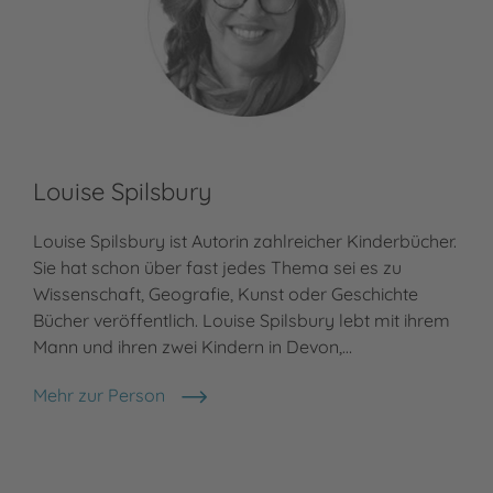
Louise Spilsbury
Jo
Louise Spilsbury ist Autorin zahlreicher Kinderbücher.
Jon
Sie hat schon über fast jedes Thema sei es zu
und
Wissenschaft, Geografie, Kunst oder Geschichte
und
Bücher veröffentlich. Louise Spilsbury lebt mit ihrem
Ent
Mann und ihren zwei Kindern in Devon,…
und
Mehr zur Person
Meh
Louise Spilsbury
Jon