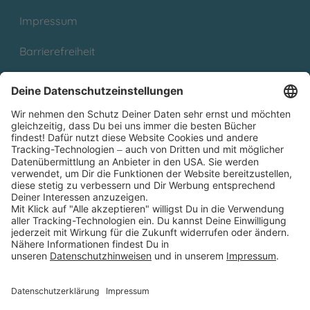
Impressum
Barrierefreiheit
Cookies
Partnerprogramm (Affiliate)
Folge uns auf
* Versandkostenfrei ab 9,00 € Bestellwert innerhalb
Deutschlands
** Lieferzeit 1-3 Werktage innerhalb Deutschlands
Thienemann-Esslinger Verlag GmbH, Blumenstraße 36, D-70182
Stuttgart