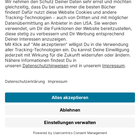
nach oben
Newsletter
Bist Du an unseren Gewinnspielen
und Buchhighlights interessiert?
Dann trage Dich hier schnell und
einfach ein!
Abonniere jetzt
Service & Kontakt
Jobs & Karriere
FAQs
AGBs