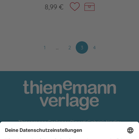
8,99 €
1
…
2
3
4
Thienemann
•
Esslinger
•
Planet!
•
Gabriel
•
Aladin
•
Loomlight