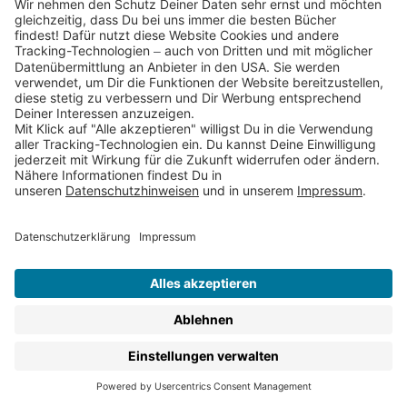
1
…
2
3
4
…
Thienemann
•
Esslinger
•
Planet!
•
Gabriel
•
Aladin
•
Loomlight
nach oben