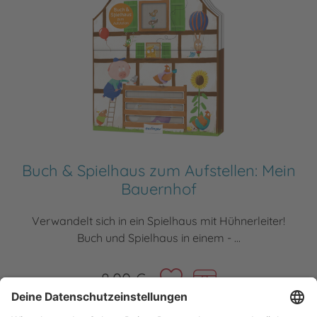
Buch & Spielhaus zum Aufstellen: Mein
Bauernhof
Verwandelt sich in ein Spielhaus mit Hühnerleiter!
Buch und Spielhaus in einem - ...
8,00 €