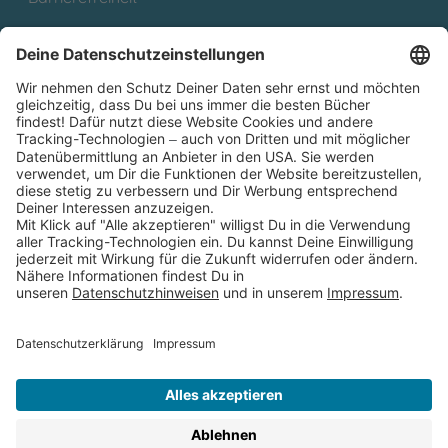
Cookies
Partnerprogramm (Affiliate)
Folge uns auf
* Versandkostenfrei ab 9,00 € Bestellwert innerhalb
Deutschlands
** Lieferzeit 1-3 Werktage innerhalb Deutschlands
Thienemann-Esslinger Verlag GmbH, Blumenstraße 36, D-70182
Stuttgart
BESTELLUNG WIDERRUFEN