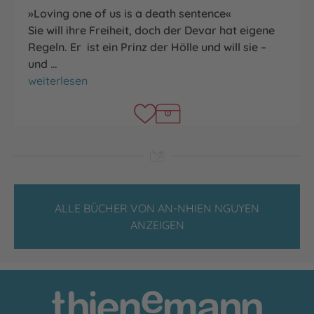
»Loving one of us is a death sentence«
Sie will ihre Freiheit, doch der Devar hat eigene
Regeln. Er ist ein Prinz der Hölle und will sie –
und …
A Demon's Bargain
weiterlesen
ALLE BÜCHER VON AN-NHIEN NGUYEN
ANZEIGEN