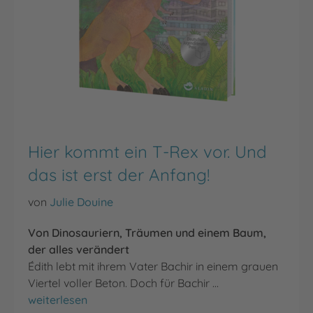
Hier kommt ein T-Rex vor. Und
das ist erst der Anfang!
von
Julie Douine
Von Dinosauriern, Träumen und einem Baum,
der alles verändert
Édith lebt mit ihrem Vater Bachir in einem grauen
Viertel voller Beton. Doch für Bachir …
Hier kommt ein T-Rex vor. Und das ist erst der Anfang!
weiterlesen