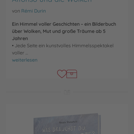
von
Rémi Durin
Ein Himmel voller Geschichten – ein Bilderbuch
über Wolken, Mut und große Träume ab 5
Jahren
• Jede Seite ein kunstvolles Himmelsspektakel
voller …
Alfonso und die Wolken
weiterlesen