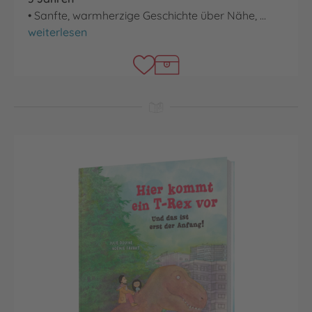
• Sanfte, warmherzige Geschichte über Nähe, …
Was brauchst du, kleine Katze?
weiterlesen