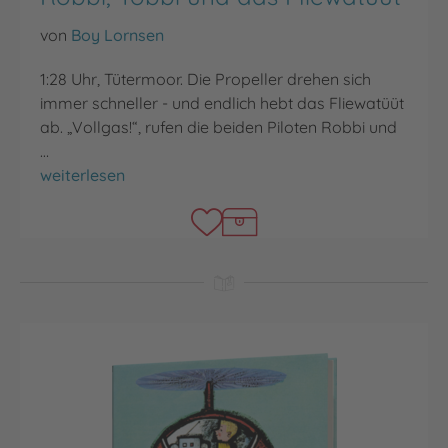
von
Boy Lornsen
1:28 Uhr, Tütermoor. Die Propeller drehen sich
immer schneller - und endlich hebt das Fliewatüüt
ab. „Vollgas!“, rufen die beiden Piloten Robbi und
…
Robbi, Tobbi und das Fliewatüüt
weiterlesen