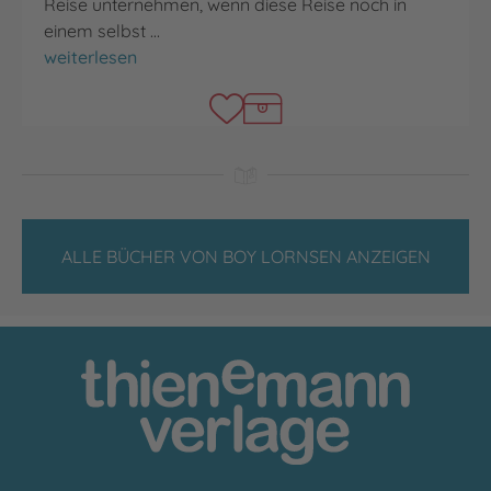
Reise unternehmen, wenn diese Reise noch in
einem selbst …
Robbi, Tobbi und das Fliewatüüt
weiterlesen
ALLE BÜCHER VON BOY LORNSEN ANZEIGEN