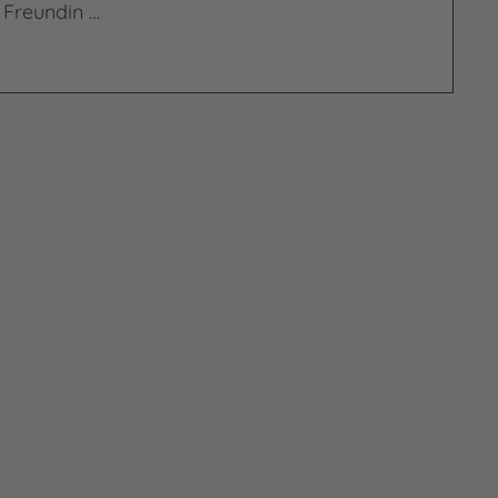
 Freundin …
rn