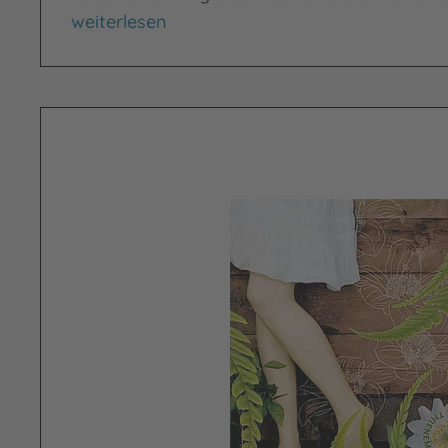
Heartbeat Berlin
weiterlesen