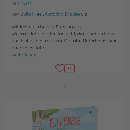
so tun
von
Julia Klee
,
Katalina Brause
u.a.
Wir feiern ein buntes Frühlingsfest
Wenn Ostern vor der Tür steht, dann haben Hase
und Huhn so einiges vor. Der
alte Osterhase Kuni
hat dieses Jahr …
Was Hase und Huhn an Ostern so tun
weiterlesen