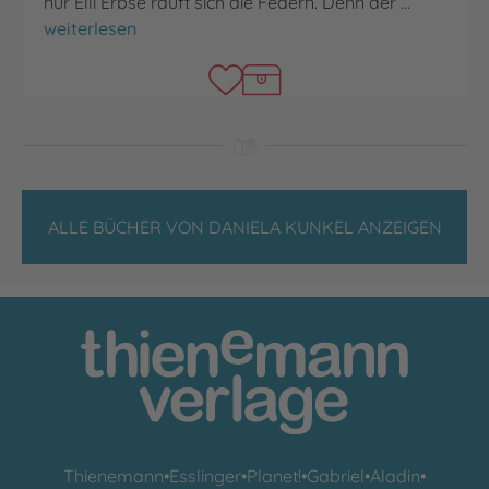
nur Elli Erbse rauft sich die Federn. Denn der …
Elli Erbse
weiterlesen
ALLE BÜCHER VON DANIELA KUNKEL ANZEIGEN
Thienemann
•
Esslinger
•
Planet!
•
Gabriel
•
Aladin
•