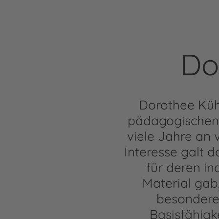
Do
Dorothee Küh
pädagogischen 
viele Jahre an 
Interesse galt d
für deren in
Material gab
besondere
Basisfähigk