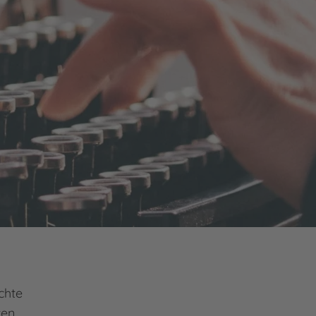
chte
ten