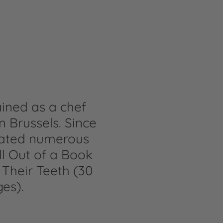
ained as a chef
in Brussels. Since
rated numerous
l Out of a Book
 Their Teeth (30
es).