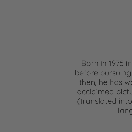
Born in 1975 i
before pursuing i
then, he has 
acclaimed pict
(translated int
lan