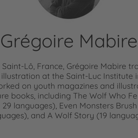
Grégoire Mabire
n Saint-Lô, France, Grégoire Mabire tr
llustration at the Saint-Luc Institute 
worked on youth magazines and illust
ure books, including The Wolf Who Fel
o 29 languages), Even Monsters Brush
guages), and A Wolf Story (19 languag