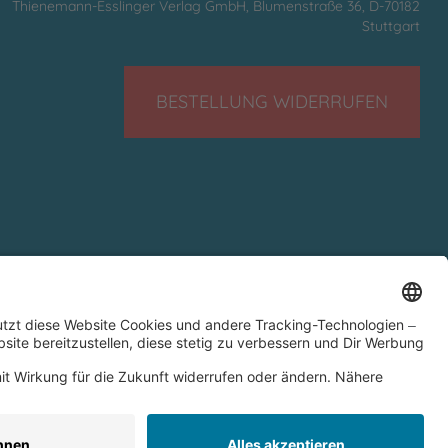
Thienemann-Esslinger Verlag GmbH, Blumenstraße 36, D-70182
Stuttgart
BESTELLUNG WIDERRUFEN