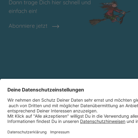
Dann trage Dich hier schnell und
einfach ein!
Abonniere jetzt