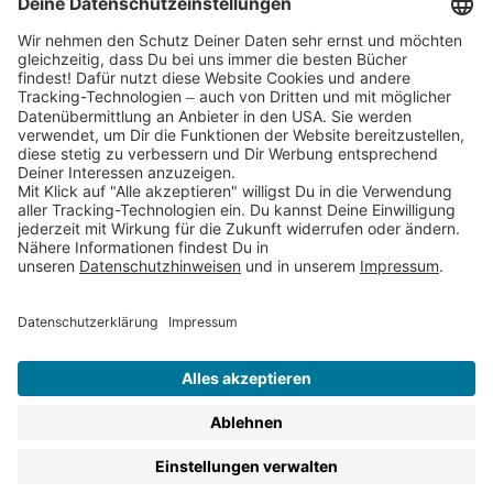
Partnerprogramm (Affiliate)
Folge uns auf
* Versandkostenfrei ab 9,00 € Bestellwert innerhalb
Deutschlands
** Lieferzeit 1-3 Werktage innerhalb Deutschlands
Thienemann-Esslinger Verlag GmbH, Blumenstraße 36, D-70182
Stuttgart
BESTELLUNG WIDERRUFEN