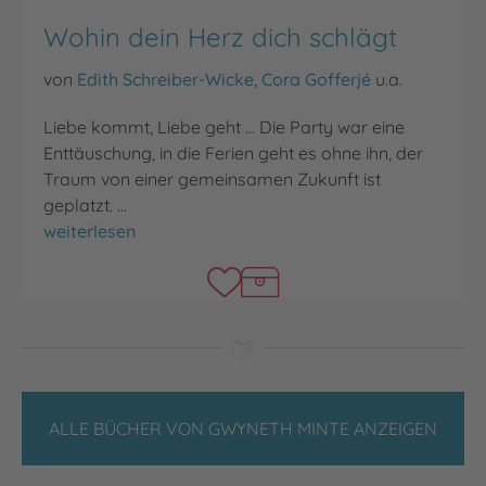
Wohin dein Herz dich schlägt
von
Edith Schreiber-Wicke
,
Cora Gofferjé
u.a.
Liebe kommt, Liebe geht ... Die Party war eine
Enttäuschung, in die Ferien geht es ohne ihn, der
Traum von einer gemeinsamen Zukunft ist
geplatzt. …
Wohin dein Herz dich schlägt
weiterlesen
ALLE BÜCHER VON GWYNETH MINTE ANZEIGEN