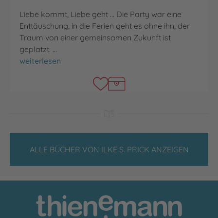
Liebe kommt, Liebe geht ... Die Party war eine
Enttäuschung, in die Ferien geht es ohne ihn, der
Traum von einer gemeinsamen Zukunft ist
geplatzt. …
Wohin dein Herz dich schlägt
weiterlesen
ALLE BÜCHER VON ILKE S. PRICK ANZEIGEN