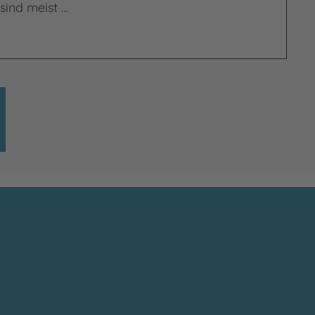
sind meist …
s