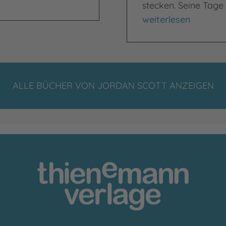
stecken. Seine Tage 
Ich bin wie der Flus
weiterlesen
ALLE BÜCHER VON JORDAN SCOTT ANZEIGEN