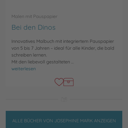
Malen mit Pauspapier
Bei den Dinos
Innovatives Malbuch mit integriertem Pauspapier
von 5 bis 7 Jahren – ideal für alle Kinder, die bald
schreiben lernen.
Mit den liebevoll gestalteten …
Bei den Dinos
weiterlesen
ALLE BÜCHER VON JOSEPHINE MARK ANZEIGEN