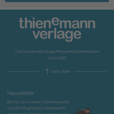
Thienemann
•
Esslinger
•
Planet!
•
Gabriel
•
Aladin
•
Loomlight
nach oben
Newsletter
Bist Du an unseren Gewinnspielen
und Buchhighlights interessiert?
Dann trage Dich hier schnell und