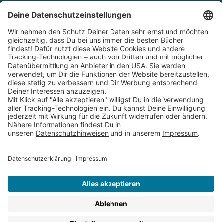
Cookies
Partnerprogramm (Affiliate)
Folge uns auf
* Versandkostenfrei ab 9,00 € Bestellwert innerhalb
Deutschlands
** Lieferzeit 1-3 Werktage innerhalb Deutschlands
Thienemann-Esslinger Verlag GmbH, Blumenstraße 36, D-70182
Stuttgart
BESTELLUNG WIDERRUFEN