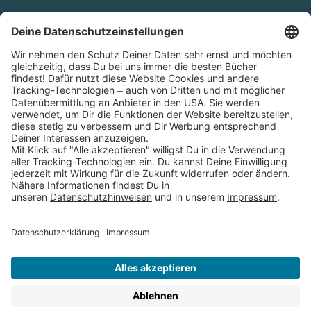
Cookies
Partnerprogramm (Affiliate)
Folge uns auf
* Versandkostenfrei ab 9,00 € Bestellwert innerhalb
Deutschlands
** Lieferzeit 1-3 Werktage innerhalb Deutschlands
Thienemann-Esslinger Verlag GmbH, Blumenstraße 36, D-70182
Stuttgart
BESTELLUNG WIDERRUFEN