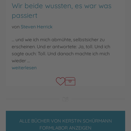
Wir beide wussten, es war was
passiert
von
Steven Herrick
... und wie ich mich abmühte, selbstsicher zu
erscheinen. Und er antwortete: Ja, toll. Und ich
sagte auch: Toll. Und danach machte ich mich
wieder …
Wir beide wussten, es war was passiert
weiterlesen
ALLE BÜCHER VON KERSTIN SCHÜRMANN
FORMLABOR ANZEIGEN