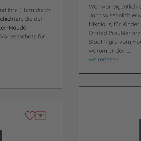
Wer war eigentlich d
nd ihre Eltern durch
Jahr so sehnlich er
chichten
, die der
Nikolaus, für Kinder
azer-Naudé
Otfried Preußler erzä
 Vorleseschatz für
Stadt Myra vom Hung
warum er den …
Brot für Myra
weiterlesen