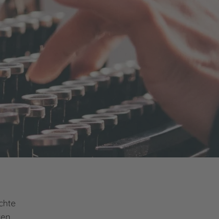
chte
ten