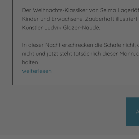
Der Weihnachts-Klassiker von Selma Lagerlöf 
Kinder und Erwachsene. Zauberhaft illustrie
Künstler Ludvik Glazer-Naudé.
In dieser Nacht erschrecken die Schafe nicht,
nicht und jetzt steht tatsächlich dieser Mann, d
halten …
Die Heilige Nacht
weiterlesen