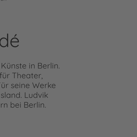
udé
Künste in Berlin.
 für Theater,
Für seine Werke
usland. Ludvik
n bei Berlin.