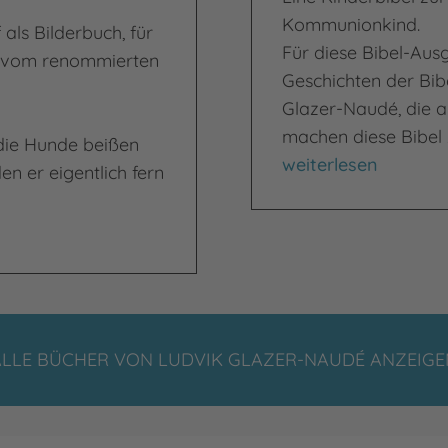
Kommunionkind.
als Bilderbuch, für
Für diese Bibel-Aus
rt vom renommierten
Geschichten der Bibe
Glazer-Naudé, die an
machen diese Bibel 
 die Hunde beißen
Meine Bibel zur Er
weiterlesen
en er eigentlich fern
ALLE BÜCHER VON LUDVIK GLAZER-NAUDÉ ANZEIGE