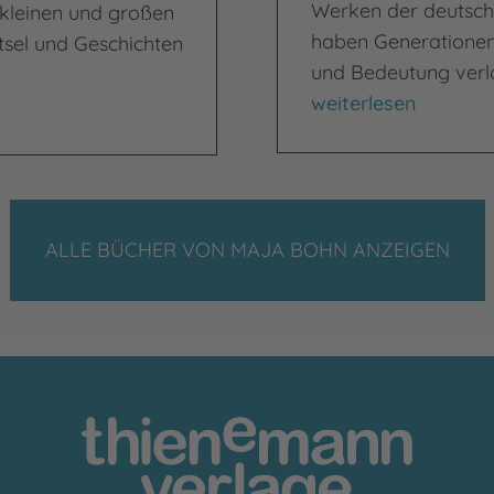
Werken der deutschs
 kleinen und großen
haben Generationen 
ätsel und Geschichten
und Bedeutung verlo
Das große Michael-
weiterlesen
ALLE BÜCHER VON MAJA BOHN ANZEIGEN