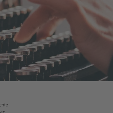
chte
ten