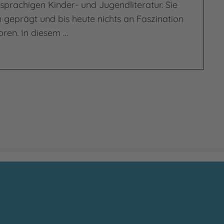
prachigen Kinder- und Jugendliteratur. Sie
geprägt und bis heute nichts an Faszination
ren. In diesem …
Ende-Vorlesebuch