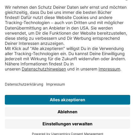
Partnerprogramm (Affiliate)
Folge uns auf
* Versandkostenfrei ab 9,00 € Bestellwert innerhalb
Deutschlands
** Lieferzeit 1-3 Werktage innerhalb Deutschlands
Thienemann-Esslinger Verlag GmbH, Blumenstraße 36, D-70182
Stuttgart
BESTELLUNG WIDERRUFEN