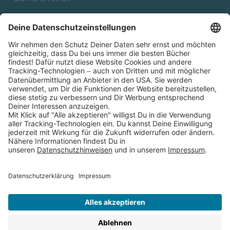
Cookies
Partnerprogramm (Affiliate)
Folge uns auf
* Versandkostenfrei ab 9,00 € Bestellwert innerhalb
Deutschlands
** Lieferzeit 1-3 Werktage innerhalb Deutschlands
Thienemann-Esslinger Verlag GmbH, Blumenstraße 36, D-70182
Stuttgart
BESTELLUNG WIDERRUFEN