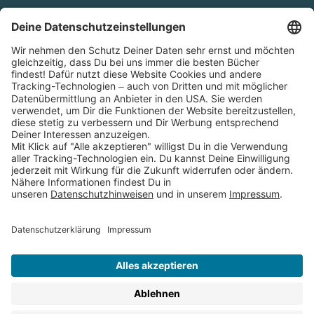
Cookies
Partnerprogramm (Affiliate)
Folge uns auf
* Versandkostenfrei ab 9,00 € Bestellwert innerhalb
Deutschlands
** Lieferzeit 1-3 Werktage innerhalb Deutschlands
Thienemann-Esslinger Verlag GmbH, Blumenstraße 36, D-70182
Stuttgart
BESTELLUNG WIDERRUFEN