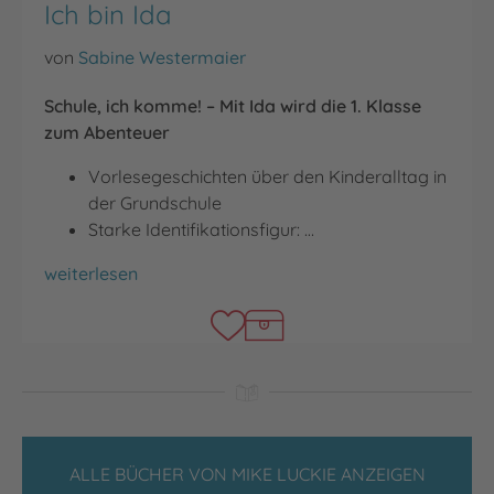
Ich bin Ida
von
Sabine Westermaier
Schule, ich komme! – Mit Ida wird die 1. Klasse
zum Abenteuer
Vorlesegeschichten über den Kinderalltag in
der Grundschule
Starke Identifikationsfigur: …
Ich bin Ida
weiterlesen
ALLE BÜCHER VON MIKE LUCKIE ANZEIGEN