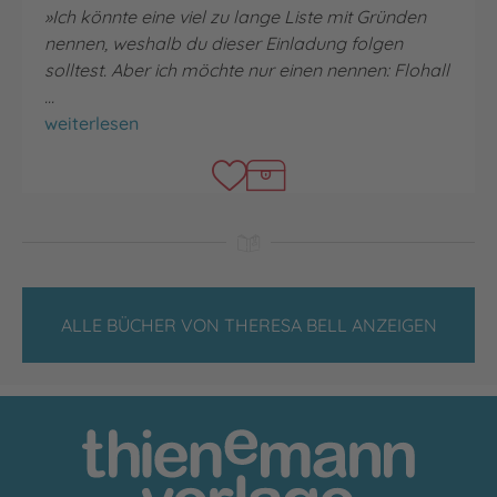
»I
ch könnte eine viel zu lange Liste mit Gründen
nennen, weshalb du dieser Einladung folgen
solltest.
Aber ich möchte nur einen nennen:
Flohall
…
Sepia und das Erwachen der Tintenmagie
weiterlesen
ALLE BÜCHER VON THERESA BELL ANZEIGEN