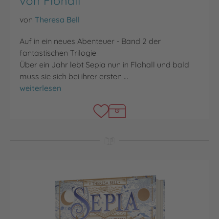
von Flohall
von
Theresa Bell
Auf in ein neues Abenteuer - Band 2 der
fantastischen Trilogie
Über ein Jahr lebt Sepia nun in Flohall und bald
muss sie sich bei ihrer ersten …
Sepia und die Verschwörung von Flohall
weiterlesen