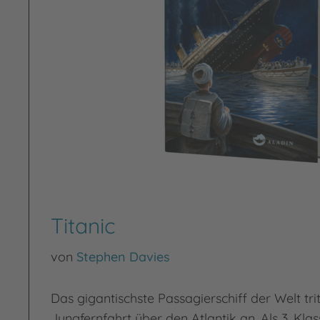
Titanic
von
Stephen Davies
Das gigantischste Passagierschiff der Welt trit
Jungfernfahrt über den Atlantik an. Als 3. Kla