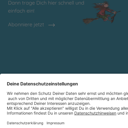
Dann trage Dich hier schnell und
einfach ein!
Abonniere jetzt