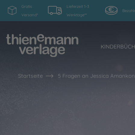
Gratis
Lieferzeit 1-3
Bezahl
Versand*
Werktage**
KINDERBÜC
Startseite
5 Fragen an Jessica Amanko