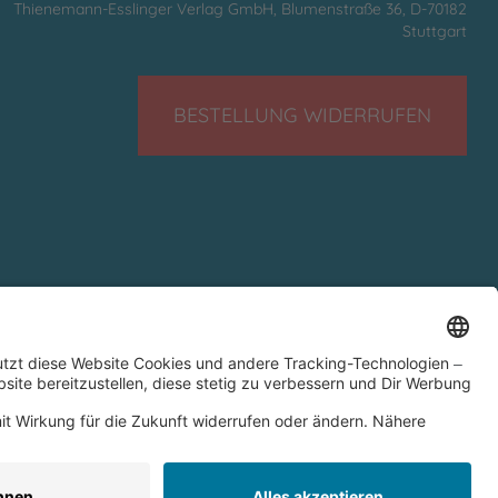
Thienemann-Esslinger Verlag GmbH, Blumenstraße 36, D-70182
Stuttgart
BESTELLUNG WIDERRUFEN