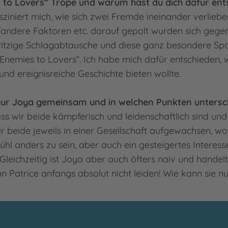
s to Lovers“ Trope und warum hast du dich dafür en
ziniert mich, wie sich zwei Fremde ineinander verlieb
ndere Faktoren etc. darauf gepolt wurden sich gegens
ritzige Schlagabtausche und diese ganz besondere S
„Enemies to Lovers“. Ich habe mich dafür entschieden, w
und ereignisreiche Geschichte bieten wollte.
gur Joya gemeinsam und in welchen Punkten untersch
s wir beide kämpferisch und leidenschaftlich sind und
 beide jeweils in einer Gesellschaft aufgewachsen, wo 
hl anders zu sein, aber auch ein gesteigertes Interess
 Gleichzeitig ist Joya aber auch öfters naiv und handel
n Patrice anfangs absolut nicht leiden! Wie kann sie n