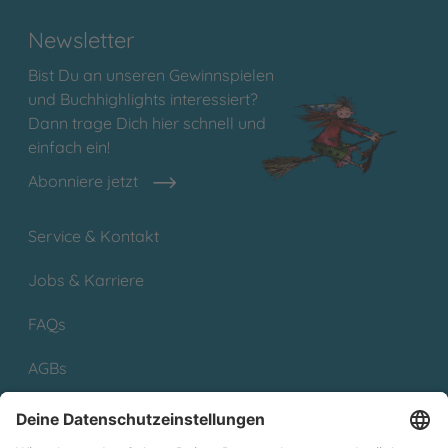
Newsletter
Bist Du an unseren Gewinnspielen
und Buchhighlights interessiert?
Dann trage Dich hier schnell und
einfach ein!
Abonniere jetzt
Service & Kontakt
Jobs & Karriere
FAQs
AGBs
Rücksendungen