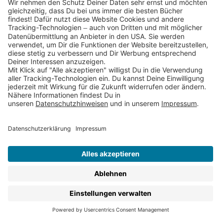
Datenschutz
Impressum
Barrierefreiheit
Cookies
Partnerprogramm (Affiliate)
Folge uns auf
* Versandkostenfrei ab 9,00 € Bestellwert innerhalb
Deutschlands
** Lieferzeit 1-3 Werktage innerhalb Deutschlands
Thienemann-Esslinger Verlag GmbH, Blumenstraße 36, D-70182