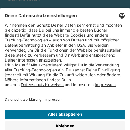
Cookies
Partnerprogramm (Affiliate)
Folge uns auf
* Versandkostenfrei ab 9,00 € Bestellwert innerhalb
Deutschlands
** Lieferzeit 1-3 Werktage innerhalb Deutschlands
Thienemann-Esslinger Verlag GmbH, Blumenstraße 36, D-70182
Stuttgart
BESTELLUNG WIDERRUFEN