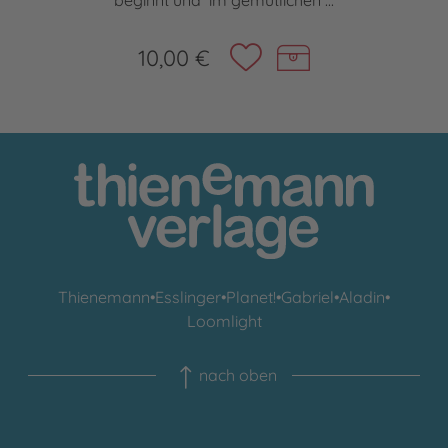
beginnt und im gemütlichen ...
10,00 €
Thienemann
•
Esslinger
•
Planet!
•
Gabriel
•
Aladin
•
Loomlight
nach oben