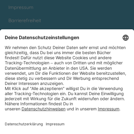
Impressum
Barrierefreiheit
Cookies
Partnerprogramm (Affiliate)
Folge uns auf
* Versandkostenfrei ab 9,00 € Bestellwert innerhalb
Deutschlands
** Lieferzeit 1-3 Werktage innerhalb Deutschlands
Thienemann-Esslinger Verlag GmbH, Blumenstraße 36, D-70182
Stuttgart