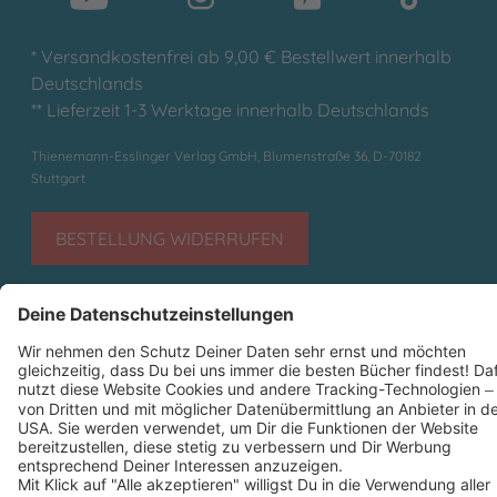
* Versandkostenfrei ab 9,00 € Bestellwert innerhalb
Deutschlands
** Lieferzeit 1-3 Werktage innerhalb Deutschlands
Thienemann-Esslinger Verlag GmbH, Blumenstraße 36, D-70182
Stuttgart
BESTELLUNG WIDERRUFEN