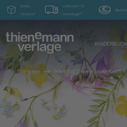
Gratis
Lieferzeit 1-3
Bezahl
Versand*
Werktage**
KINDERBÜC
Startseite
Mein 100 Tiere-Wimmelbuch