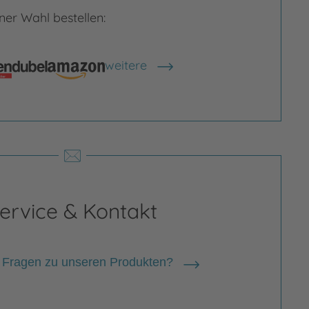
er Wahl bestellen:
weitere
Shops anzeigen
cy Barnard
ervice & Kontakt
 Barnard arbeitete bei verschiedenen
 Fragen zu unseren Produkten?
agen in London, bevor sie freiberufliche
stratorin wurde. Ursprünglich bestand ihr
folio aus Grußkarten- und Printdesigns,