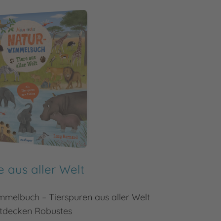
e aus aller Welt
Mein a
mmelbuch – Tierspuren aus aller Welt
Mein er
tdecken Robustes