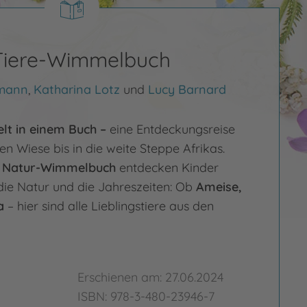
Tiere-Wimmelbuch
umann
,
Katharina Lotz
und
Lucy Barnard
elt in einem Buch –
eine Entdeckungsreise
n Wiese bis in die weite Steppe Afrikas.
n Natur-Wimmelbuch
entdecken Kinder
 die Natur und die Jahreszeiten: Ob
Ameise,
a
– hier sind alle Lieblingstiere aus den
Erschienen am: 27.06.2024
ISBN: 978-3-480-23946-7