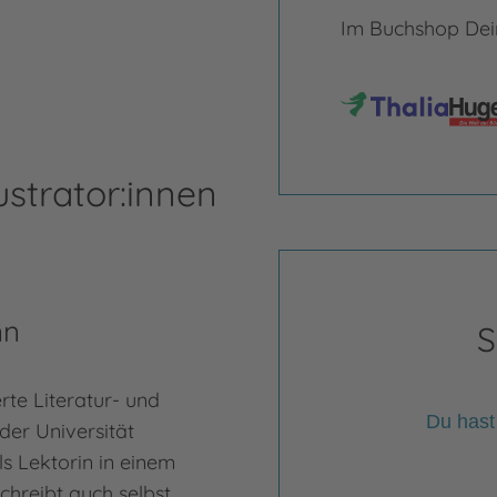
Im Buchshop Dein
ustrator:innen
nn
Lu
S
rte Literatur- und
Lucy
Du hast
der Universität
Verl
ls Lektorin in einem
Illu
chreibt auch selbst
Port