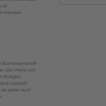
 und
spät
 Kleinsten.
Kind
Mehr
Lucy
te Buchwissenschaft
der JGU-Mainz und
n Stuttgart.
hand Lesestoff
g sie später auch
ür