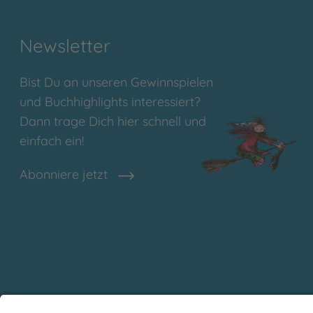
Newsletter
Bist Du an unseren Gewinnspielen
und Buchhighlights interessiert?
Dann trage Dich hier schnell und
einfach ein!
Abonniere jetzt