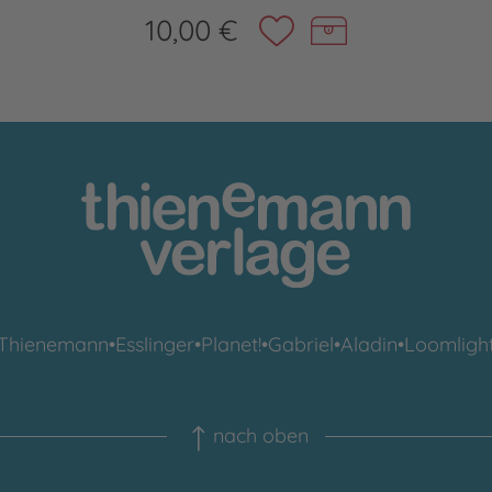
10,00 €
Thienemann
•
Esslinger
•
Planet!
•
Gabriel
•
Aladin
•
Loomligh
nach oben