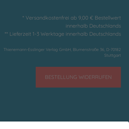
* Versandkostenfrei ab 9,00 € Bestellwert
innerhalb Deutschlands
** Lieferzeit 1-3 Werktage innerhalb Deutschlands
Thienemann-Esslinger Verlag GmbH, Blumenstraße 36, D-70182
Stuttgart
BESTELLUNG WIDERRUFEN