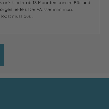
es an? Kinder
ab 18 Monaten
können
Bär und
orgen helfen
: Der Wasserhahn muss
 Toast muss aus …
en Tag