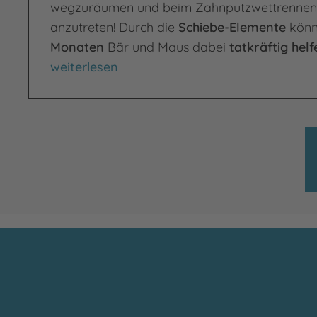
wegzuräumen und beim Zahnputzwettrennen
anzutreten! Durch die
Schiebe-Elemente
könn
Monaten
Bär und Maus dabei
tatkräftig helf
Sagen gute Nacht
weiterlesen