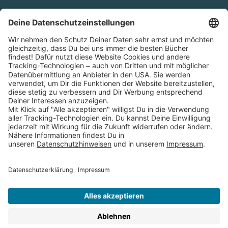
Cookies
Partnerprogramm (Affiliate)
Folge uns auf
* Versandkostenfrei ab 9,00 € Bestellwert innerhalb
Deutschlands
** Lieferzeit 1-3 Werktage innerhalb Deutschlands
Thienemann-Esslinger Verlag GmbH, Blumenstraße 36, D-70182
Stuttgart
BESTELLUNG WIDERRUFEN