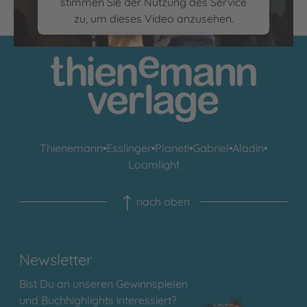
stimmen Sie der Nutzung des Service
Mehr zum Buch
zu, um dieses Video anzusehen.
Mehr Informationen
Akzeptieren
powered by
Usercentrics Consent
Management Platform
Thienemann
•
Esslinger
•
Planet!
•
Gabriel
•
Aladin
•
Loomlight
nach oben
Newsletter
Bist Du an unseren Gewinnspielen
und Buchhighlights interessiert?