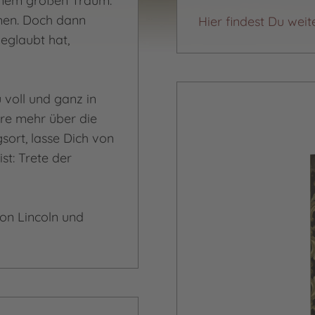
inem großen Traum:
men. Doch dann
Hier findest Du weit
eglaubt hat,
voll und ganz in
hre mehr über die
ort, lasse Dich von
t: Trete der
on Lincoln und