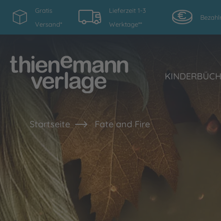
Gratis
Lieferzeit 1-3
Bezahl
Versand*
Werktage**
KINDERBÜC
Startseite
Fate and Fire