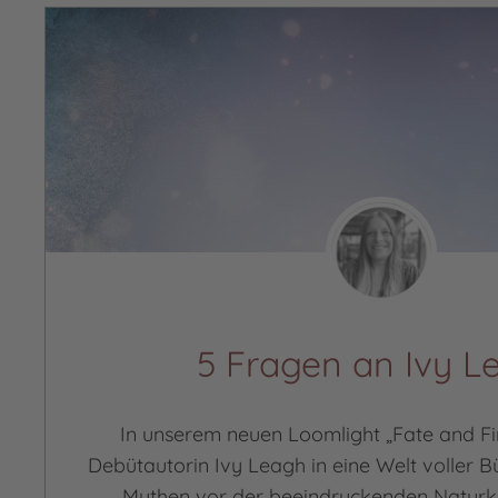
5 Fragen an Ivy L
In unserem neuen Loomlight „Fate and Fir
Debütautorin Ivy Leagh in eine Welt voller B
Mythen vor der beeindruckenden Naturku