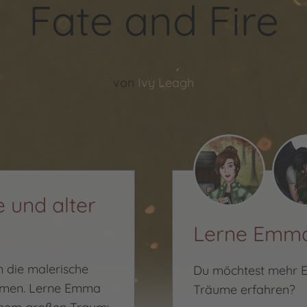
Fate and Fire
von
Ivy Leagh
e und alter
Lerne Emma
n die malerische
Du möchtest mehr Em
umen. Lerne Emma
Träume erfahren?