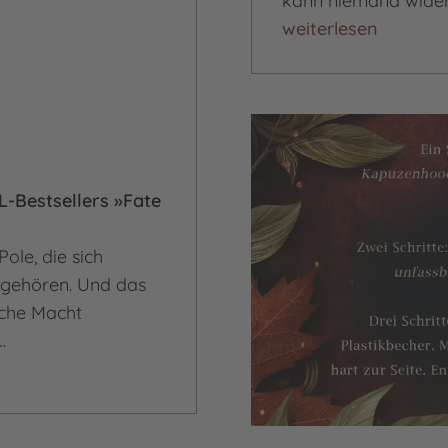
kann niemand wider
Fate and Fire
weiterlesen
L-Bestsellers »Fate
ole, die sich
gehören. Und das
iche Macht
…