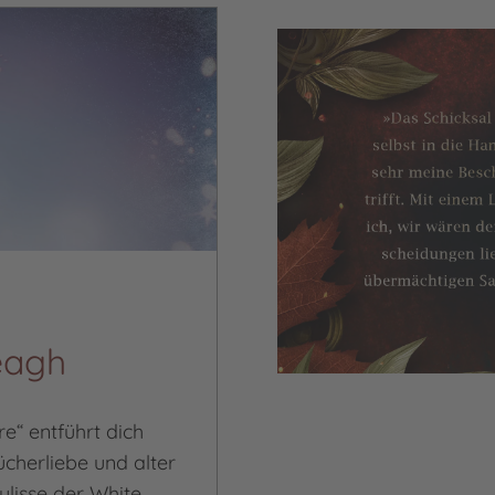
eagh
e“ entführt dich
ücherliebe und alter
lisse der White