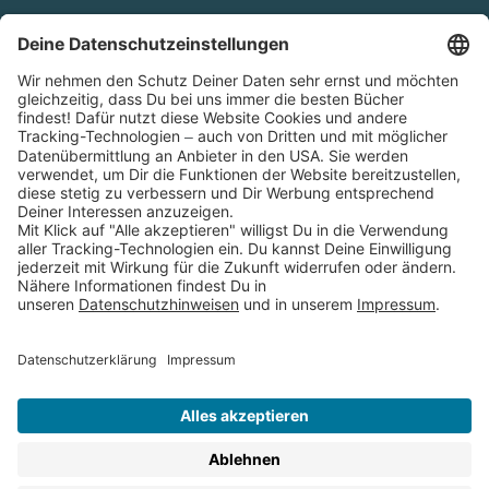
Cookies
Partnerprogramm (Affiliate)
Folge uns auf
* Versandkostenfrei ab 9,00 € Bestellwert innerhalb
Deutschlands
** Lieferzeit 1-3 Werktage innerhalb Deutschlands
Thienemann-Esslinger Verlag GmbH, Blumenstraße 36, D-70182
Stuttgart
BESTELLUNG WIDERRUFEN