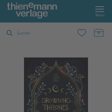
Menu
Suchbegriff eingeben