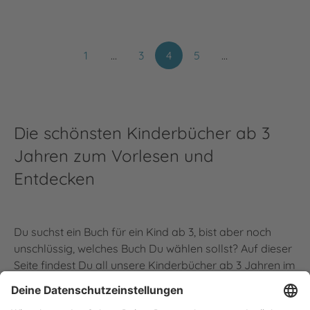
1
…
3
4
5
…
Die schönsten Kinderbücher ab 3
Jahren zum Vorlesen und
Entdecken
Du suchst ein Buch für ein Kind ab 3, bist aber noch
unschlüssig, welches Buch Du wählen sollst? Auf dieser
Seite findest Du all unsere Kinderbücher ab 3 Jahren im
Überblick. Ganz gleich, ob
Bilderbuch
oder
Kinderbuchklassiker
, ob
Vorlesebuch
mit