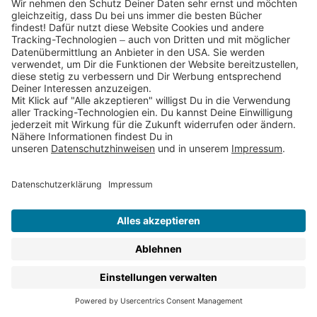
Kurzgeschichten für Kleinkinder oder
Wimmelbuch
–
schau Dich einfach um und entdecke genau das
richtige Buch für Dein Kind.
Was macht ein gutes Buch für 3-Jährige aus?
Im Alter von 3 Jahren sind Kinder neugierig, aktiv und
voller Fantasie. Gute Bücher für 3-Jährige greifen
genau das auf. Sie haben:
Kurze, klare Texte
, die beim Vorlesen leicht
fließen
Große, ausdrucksstarke Bilder
, die Kinder in die
Geschichte ziehen
Wiederholungen und Reime
, die Kinder zum
Mitmachen einladen
Themen aus dem Alltag
, wie Freundschaft,
Familie, Tiere oder erste Abenteuer
Stabile Seiten
, zum Beispiel als
Pappbilderbuch
,