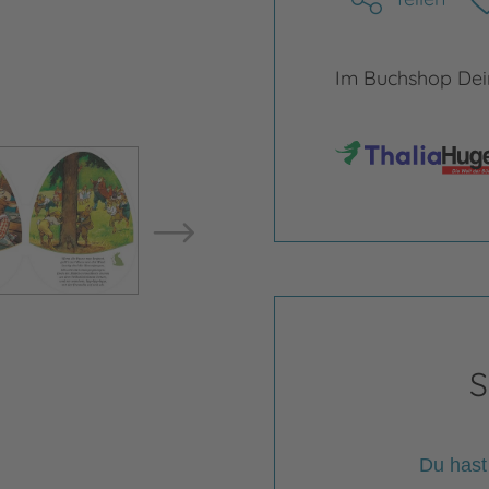
Im Buchshop Dein
Bild vergrößern
Bild ve
S
Du hast