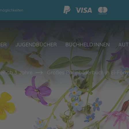
möglichkeiten
HER
JUGENDBÜCHER
BUCHHELD:INNEN
AUT
er ab 3 Jahre
Großes Pappbilderbuch in Ei-For