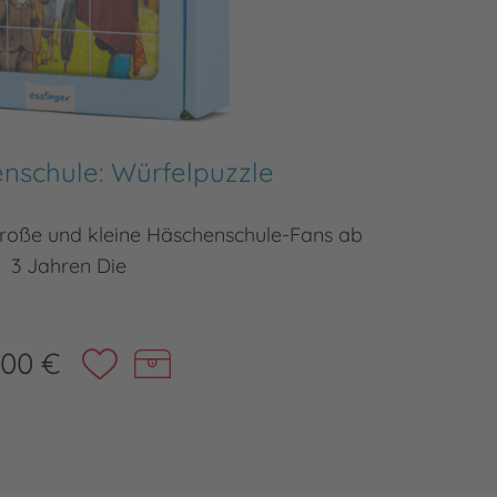
nschule: Würfelpuzzle
Die H
 große und kleine Häschenschule-Fans ab
Willkomm
3 Jahren Die
,00 €