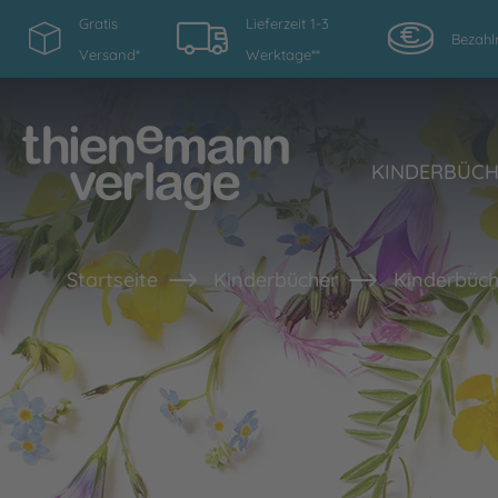
Gratis
Lieferzeit 1-3
Bezahl
Versand*
Werktage**
KINDERBÜC
Startseite
Kinderbücher
Kinderbüch