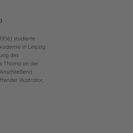
a
1956) studierte
kademie in Leipzig
tung des
ns Thoma an der
 Anschließend
ffender Illustrator,