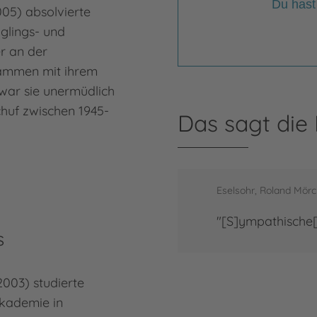
Du hast
05) absolvierte
glings- und
r an der
usammen mit ihrem
war sie unermüdlich
chuf zwischen 1945-
Das sagt die
Eselsohr, Roland Mör
"[S]ympathische[
s
2003) studierte
akademie in