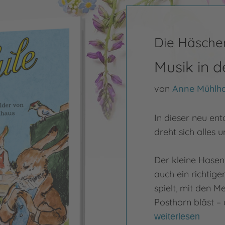
Die Häsche
Musik in 
von
Anne Mühlh
In dieser neu en
dreht sich alles 
Der kleine Hasenf
auch ein richtige
spielt, mit den M
Posthorn bläst – 
weiterlesen