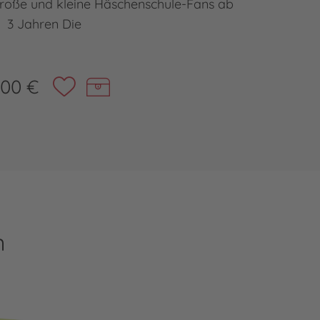
 große und kleine Häschenschule-Fans ab
Willkomm
3 Jahren Die
,00 €
n