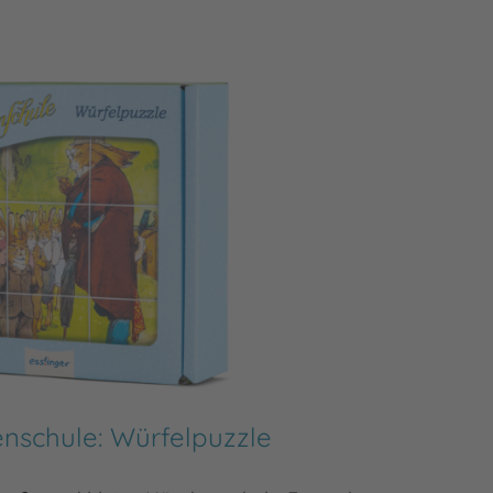
nschule: Würfelpuzzle
Die H