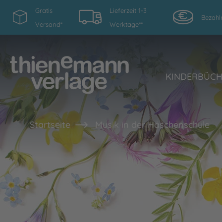
Gratis
Lieferzeit 1-3
Bezahl
Versand*
Werktage**
KINDERBÜC
Startseite
Musik in der Häschenschule