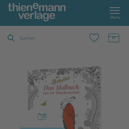
Menu
Suchbegriff eingeben