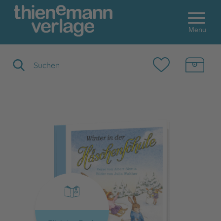
Menu
Suchbegriff eingeben