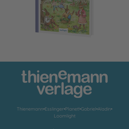
Die Häschenschule 9: Frühling in der Häschenschule
Thienemann
•
Esslinger
•
Planet!
•
Gabriel
•
Aladin
•
Loomlight