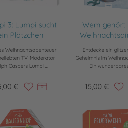
i 3: Lumpi sucht
Wem gehört 
ein Plätzchen
Weihnachtsdi
ges Weihnachtsabenteuer
Entdecke ein glitze
eliebten TV-Moderator
Geheimnis im Weihna
lph Caspers Lumpi ...
Ein wunderbares 
5,00 €
15,00 €