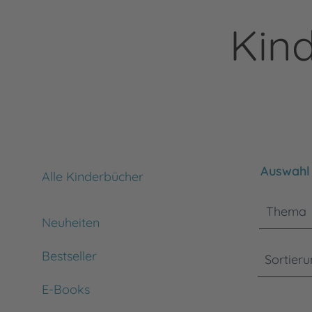
Kin
Bitte bea
Auswahl 
Alle Kinderbücher
Thema
Neuheiten
Bestseller
Sortier
E-Books