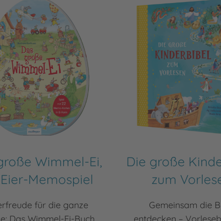
große Wimmel-Ei,
Die große Kinde
 Eier-Memospiel
zum Vorles
rfreude für die ganze
Gemeinsam die B
ie: Das Wimmel-Ei-Buch
entdecken – Vorleseb