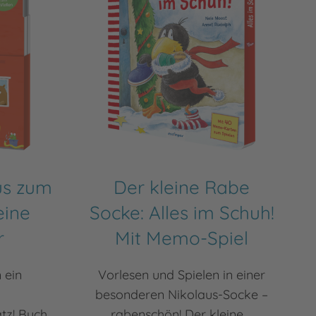
us zum
Der kleine Rabe
eine
Socke: Alles im Schuh!
r
Mit Memo-Spiel
 ein
Vorlesen und Spielen in einer
besonderen Nikolaus-Socke –
tz! Buch
rabenschön! Der kleine ...