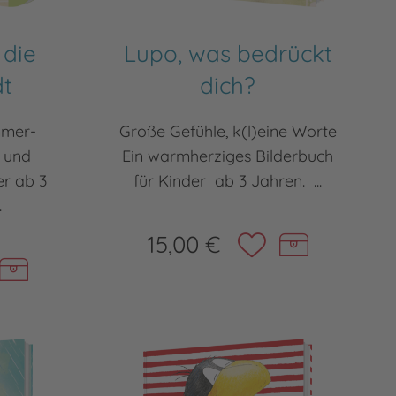
 die
Lupo, was bedrückt
dt
dich?
mmer-
Große Gefühle, k(l)eine Worte
 und
Ein warmherziges Bilderbuch
er ab 3
für Kinder ab 3 Jahren. ...
.
15,00 €