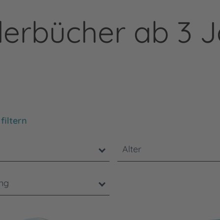
derbücher ab 3 J
chten Sie, dass die Benutzung der nachstehenden Filter
filtern
Alter
ung