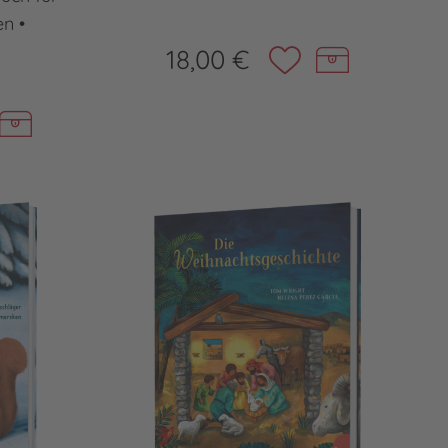
en •
18,00 €