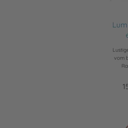
Lump
Lusti
vom b
Ra
1