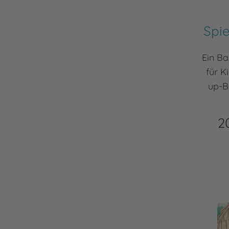
Spie
Ein B
für K
up-Bu
2