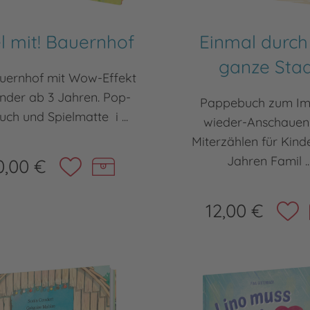
l mit! Bauernhof
Einmal durch
ganze Sta
auernhof mit Wow-Effekt
inder ab 3 Jahren. Pop-
Pappebuch zum I
ch und Spielmatte i ...
wieder-Anschauen
Miterzählen für Kind
Jahren Famil ..
0,00 €
12,00 €