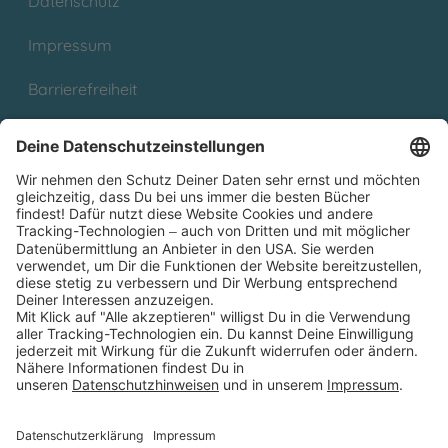
Datenschutz
Impressum
Barrierefreiheit
Cookies
Partnerprogramm (Affiliate)
Folge uns auf
* Versandkostenfrei ab 9,00 € Bestellwert innerhalb
Deutschlands
** Lieferzeit 1-3 Werktage innerhalb Deutschlands
Thienemann-Esslinger Verlag GmbH, Blumenstraße 36, D-70182