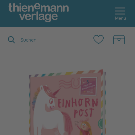
Menu
Suchbegriff eingeben