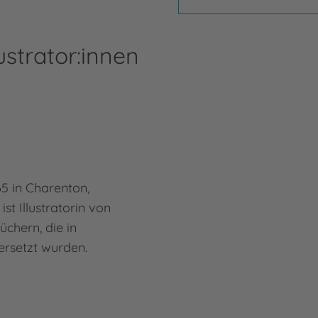
ustrator:innen
65 in Charenton,
st Illustratorin von
üchern, die in
ersetzt wurden.