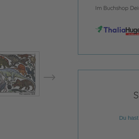
Im Buchshop Dein
Bild vergrößern
Bild ve
S
Du hast