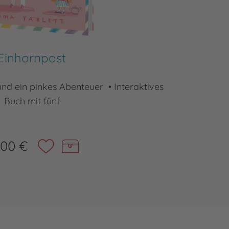
Einhornpost
 und ein pinkes Abenteuer • Interaktives
Ein B
Buch mit fünf
,00 €