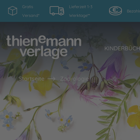
Gratis
Lieferzeit 1-3
Bezahl
Versand*
Werktage**
KINDERBÜC
Startseite
Zoo-ologie