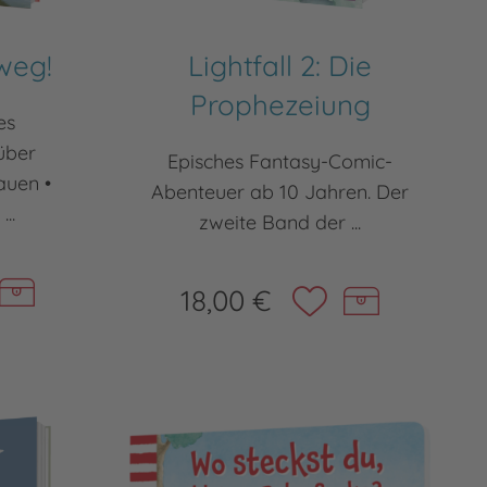
weg!
Lightfall 2: Die
Prophezeiung
es
über
Episches Fantasy-Comic-
auen •
Abenteuer ab 10 Jahren. Der
..
zweite Band der ...
18,00 €