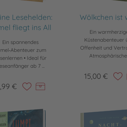
ine Lesehelden:
Wölkchen ist 
el fliegt ins All
Ein warmherzig
Küstenabenteuer 
Ein spannendes
Offenheit und Vertr
rmel‑Abenteuer zum
Atmosphärische .
senlernen • Ideal für
eseanfänger ab 7 ...
15,00 €
,99 €