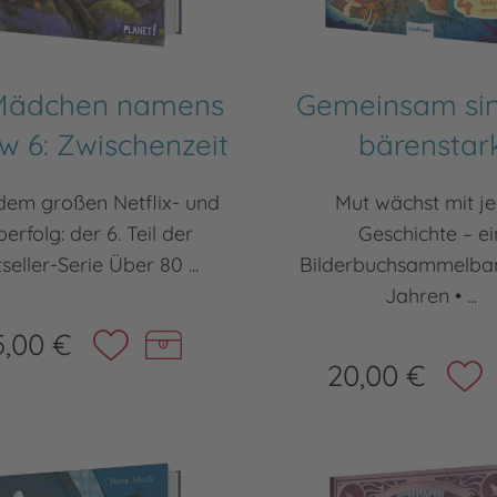
 Mädchen namens
Gemeinsam sin
w 6: Zwischenzeit
bärenstar
dem großen Netflix- und
Mut wächst mit j
oerfolg: der 6. Teil der
Geschichte – ei
seller-Serie Über 80 ...
Bilderbuchsammelba
Jahren • ...
5,00 €
20,00 €