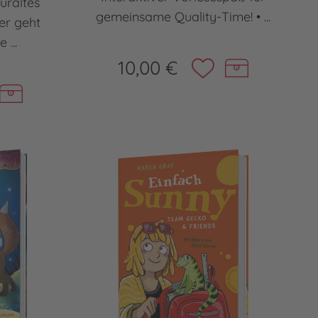
uraltes
gemeinsame Quality-Time! • ...
er geht
 ...
10,00 €