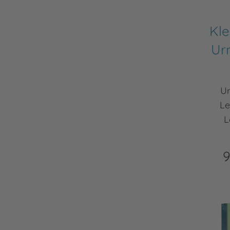
Kle
Urm
U
Le
L
9