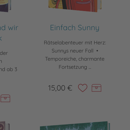
d wir
Einfach Sunny
k
Rätselabenteuer mit Herz:
Sunnys neuer Fall •
eder
Temporeiche, charmante
n
Fortsetzung ...
nd ab 3
15,00 €