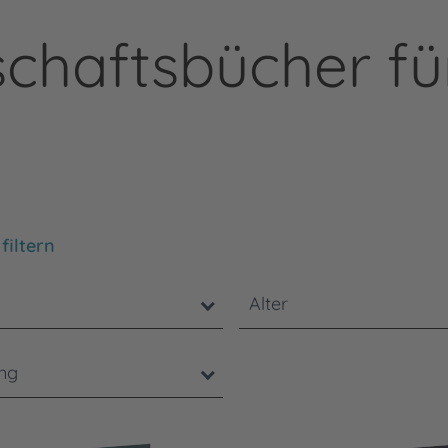
chaftsbücher fü
chten Sie, dass die Benutzung der nachstehenden Filter
filtern
Alter
ung