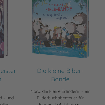
eister
Die kleine Biber-
n
Bande
n
Nora, die kleine Erfinderin – ein
d – und
Bilderbuchabenteuer für
alles
Kinder ab 4 Jahren • ...