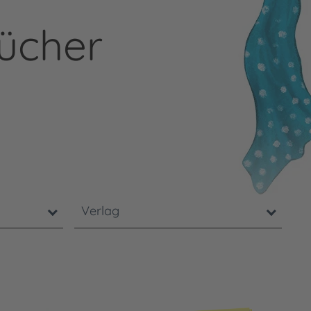
ücher
 dazu führt, dass die Seite bei jeder Änderung neu gel
Verlag