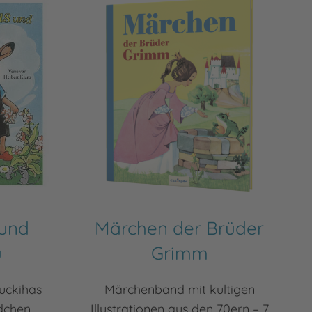
 und
Märchen der Brüder
u
Grimm
uckihas
Märchenband mit kultigen
dchen
Illustrationen aus den 70ern – 7