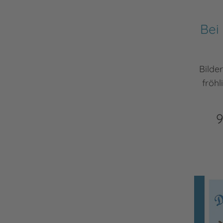
Bei
Bilde
fröhl
9