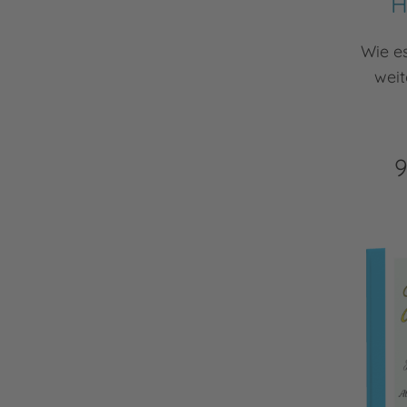
H
Wie e
weit
9