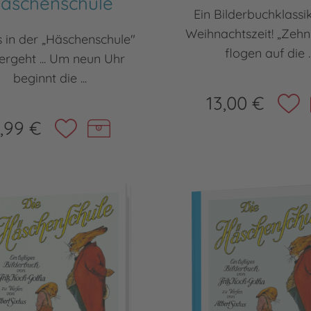
äschenschule
Ein Bilderbuchklassi
Weihnachtszeit! „Zehn
s in der „Häschenschule"
flogen auf die ..
ergeht ... Um neun Uhr
beginnt die ...
13,00 €
,99 €