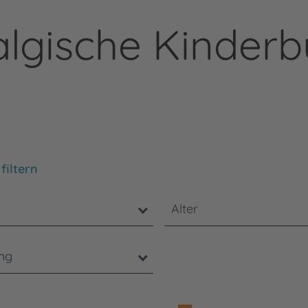
algische Kinderb
chten Sie, dass die Benutzung der nachstehenden Filter
filtern
Alter
ung