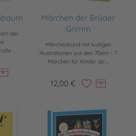
enbaum
Märchen der Brüder
Grimm
kam der
ns
Märchenband mit kultigen
oße ...
Illustrationen aus den 70ern – 7
Märchen für Kinder ab ...
12,00 €