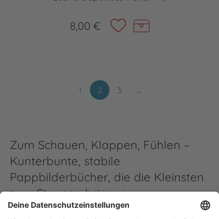
8,00 €
1
2
3
…
Zum Schauen, Klappen, Fühlen –
Kunterbunte, stabile
Pappbilderbücher, die die Kleinsten
zum Staunen bringen