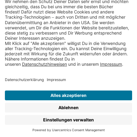
Das erste Mal ein Buch in der Hand zu halten, ist für
Kinder genauso spannend, wie die Welt um sich herum
zu entdecken. Unsere Pappbilderbücher fördern diese
Neugier und begleiten Kleinkinder bei ihren ersten
Erfahrungen. Sie entführen in neue Welten und sind
doch direkt aus dem Erfahrungsbereich der Kinder, sie
bieten Identifikationsmöglichkeiten und regen die
Fantasie an. Und sie sind extra für den Entdeckergeist
von Kleinkindern gemacht: Mit spannenden
Ausstanzungen, robust, stabil und sicher – auch dann,
wenn Dein Kind sein liebstes Pappbilderbuch einmal
zum Fressen gern hat!
Diese Pappbilderbücher findest bei uns:
Zauberhafte Pappbilderbuch-Geschichten für
die Allerkleinsten
: Von den warmherzigen
Geschichten von
Benji Davies
über
Gute-Nacht-
Geschichten
und Geschichten mit denen Dein Kind