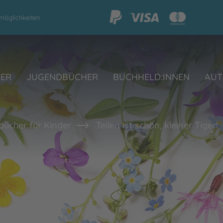
möglichkeiten
HER
JUGENDBÜCHER
BUCHHELD:INNEN
AUT
bücher für Kinder
Teilen ist schön, kleiner Tiger!