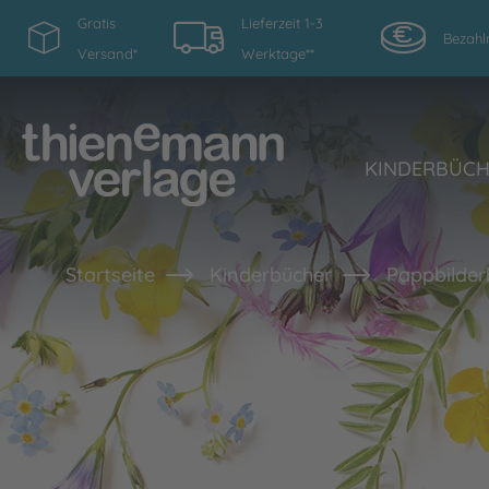
Gratis
Lieferzeit 1-3
Bezahl
Versand*
Werktage**
KINDERBÜC
Startseite
Kinderbücher
Pappbilder