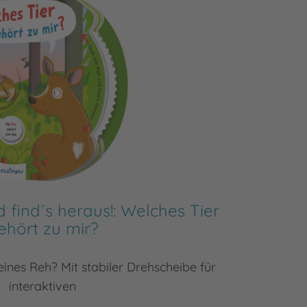
find´s heraus!: Welches Tier
Im St
ehört zu mir?
Licht an
ines Reh? Mit stabiler Drehscheibe für
interaktiven