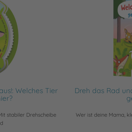
aus!: Welches Tier
Dreh das Rad und 
ier?
g
it stabiler Drehscheibe
Wer ist deine Mama, kle
nd