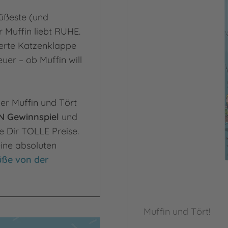
üßeste (und
 Muffin liebt RUHE.
berte Katzenklappe
er – ob Muffin will
ber Muffin und Tört
 Gewinnspiel
und
e Dir TOLLE Preise.
ine absoluten
üße von der
Muffin und Tört!