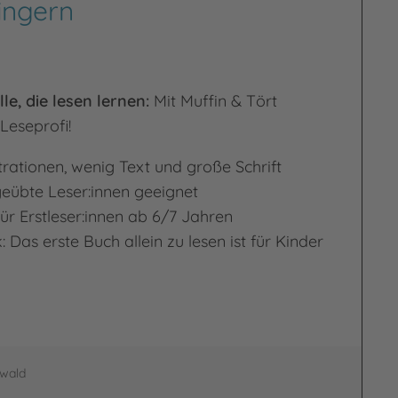
ingern
le, die lesen lernen:
Mit Muffin & Tört
Leseprofi!
strationen, wenig Text und große Schrift
geübte Leser:innen geeignet
ür Erstleser:innen ab 6/7 Jahren
 Das erste Buch allein zu lesen ist für Kinder
nwald