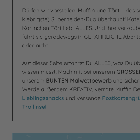
Dürfen wir vorstellen:
Muffin und Tört
– das s
klebrigste) Superhelden-Duo überhaupt! Kater
Kaninchen Tört liebt ALLES. Und ihre verzau
führt sie geradewegs in GEFÄHRLICHE Abenteu
oder nicht.
Auf dieser Seite erfährst Du ALLES, was Du ü
wissen musst. Mach mit bei unserem
GROSSEN
unserem
BUNTEN Malwettbewerb
und sicher
Werde außerdem KREATIV, verrate Muffin De
Lieblingssnacks
und versende
Postkartengr
Trollinsel
.