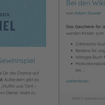
Bei den Wik
von
Adam Stower
Das Geschenk für al
werden Kinder zum 
Zahlreiche Illu
Bestens für un
Witziges Buch f
Gewinnspiel
Motivationskick:
ein …
e Dir die Chance auf
rd
. Außerdem gibt es
Bei den Wikingern
weiterlesen
„Muffin und Tört! –
ern Deiner Wahl zu
WDR 5, Gabriela Gru