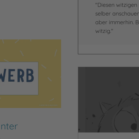
"Diesen witzigen
selber anschauen!
aber immerhin. B
witzig."
Video abspielen
unter
b