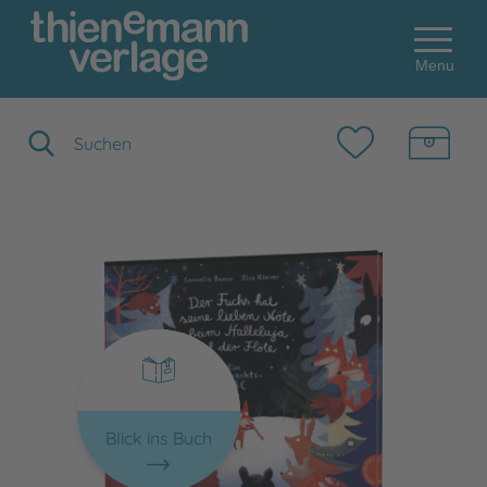
Menu
Suchbegriff eingeben
Blick ins Buch