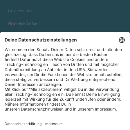
Impressum
Barrierefreiheit
Cookies
Partnerprogramm (Affiliate)
Folge uns auf
* Versandkostenfrei ab 9,00 € Bestellwert innerhalb
Deutschlands
** Lieferzeit 1-3 Werktage innerhalb Deutschlands
Thienemann-Esslinger Verlag GmbH, Blumenstraße 36, D-70182