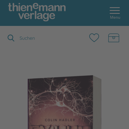
Menu
Suchbegriff eingeben